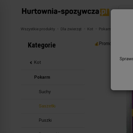
Wyszuk
Wszystkie produkty
Dla zwierząt
Kot
Pokarm
Saszetki
Promocje
Kategorie
Sprawd
Kot
Pokarm
Suchy
Saszetki
Puszki