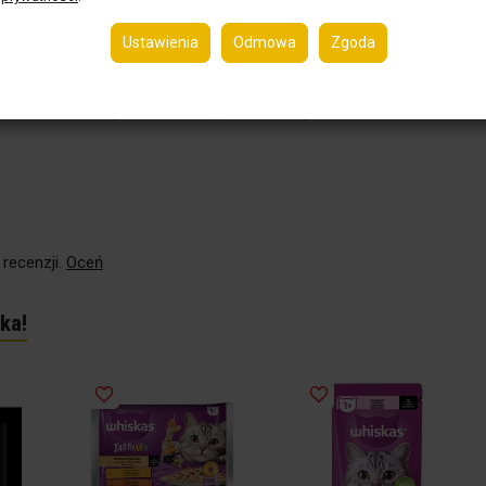
ły
Ustawienia
Odmowa
Zgoda
ci składników. Wszystkie potrzeby żywieniowe kota w wieku 7+.
 silne mechanizmy obronne. Wspiera zdrową zwinność.
 recenzji.
Oceń
ka!