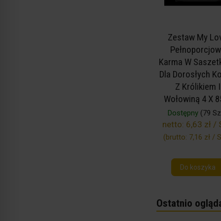
Zestaw My Lo
Pełnoporcjow
Karma W Saszet
Dla Dorosłych K
Z Królikiem I
Wołowiną 4 X 8
Dostępny
(79 Szt
netto:
6,63 zł / 
(brutto:
7,16 zł / S
Do koszyka
Ostatnio ogląd