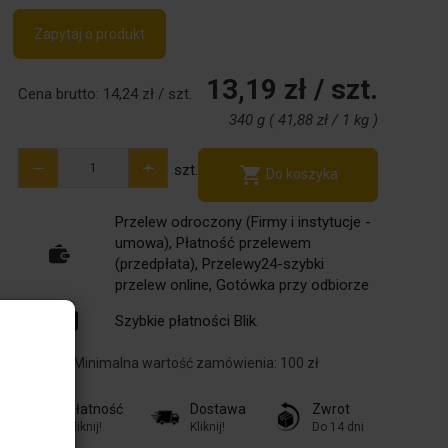
Zapytaj o produkt
13,19 zł
/ szt.
Cena brutto:
14,24 zł
/ szt.
340 g
(
41,88 zł
/
1 kg
)
-
+
szt.
Do koszyka
Przelew odroczony (Firmy i instytucje -
umowa), Płatność przelewem
(przedpłata), Przelewy24-szybki
przelew online, Gotówka przy odbiorze
Szybkie płatności Blik.
Minimalna wartość zamówienia: 100 zł
Płatność
Dostawa
Zwrot
Kliknij!
Kliknij!
Do 14 dni