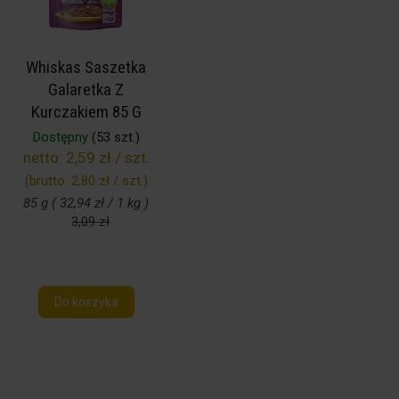
Whiskas Saszetka
Galaretka Z
Kurczakiem 85 G
Dostępny
(53 szt.)
netto:
2,59 zł / szt.
(brutto:
2,80 zł / szt.
)
85 g ( 32,94 zł / 1 kg )
3,09 zł
Do koszyka