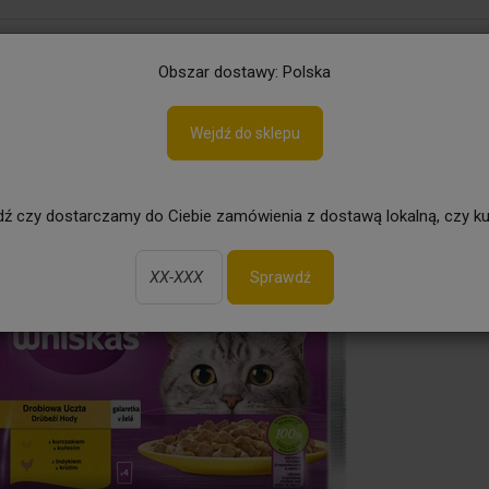
aj
Obszar dostawy: Polska
Whiskas Drobiowa Uczta 7+ Galaretka Z Kurczakiem I Z Indykiem 340 G (4
Wejdź do sklepu
Ogród
Grill
Piwo bezalkoholowe
ź czy dostarczamy do Ciebie zamówienia z dostawą lokalną, czy ku
Sprawdź