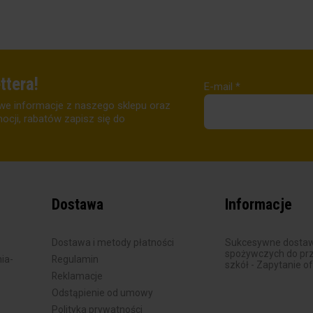
ttera!
E-mail
*
we informacje z naszego sklepu oraz
cji, rabatów zapisz się do
Dostawa
Informacje
Dostawa i metody płatności
Sukcesywne dostaw
spożywczych do prze
ia-
Regulamin
szkół - Zapytanie o
Reklamacje
Odstąpienie od umowy
Polityka prywatności