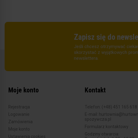
Zapisz się do newsle
Jeśli chcesz otrzymywać cieka
skorzystać z wyjątkowych promo
newslettera.
Moje konto
Kontakt
Rejestracja
Telefon: (+48) 451 165 618
Logowanie
E-mail: hurtownia@hurtown
spozywcza.pl
Zamówienia
Formularz kontaktowy
Moje konto
Godziny otwarcia:
Ustawienia cookies