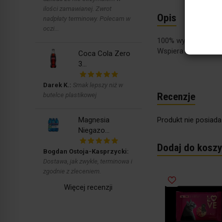
ilości zamawianej. Zwrot
Opis
Szczegó
nadpłaty terminowy. Polecam w
oczi...
100% wysokiej jakoś
Wspiera naturalnie
Coca Cola Zero
3...
Darek K.:
Smak lepszy niż w
Recenzje
butelce plastikowej
Magnesia
Produkt nie posiada
Niegazo...
Dodaj do koszy
Bogdan Ostoja-Kasprzycki:
Dostawa, jak zwykle, terminowa i
zgodnie z zleceniem.
Więcej recenzji