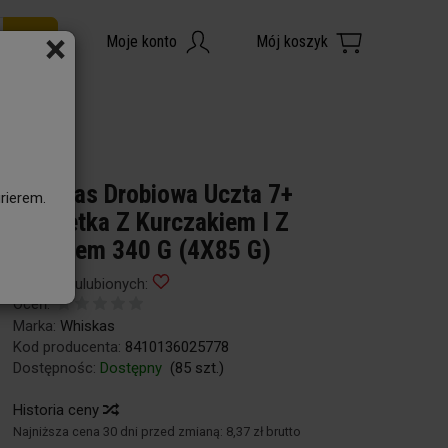
×
X85 G)
Whiskas Drobiowa Uczta 7+
rierem.
Galaretka Z Kurczakiem I Z
Indykiem 340 G (4X85 G)
Dodaj do ulubionych:
Oceń:
Marka:
Whiskas
Kod producenta:
8410136025778
Dostępnośc:
Dostępny
(
85
szt.)
Historia ceny
Najniższa cena 30 dni przed zmianą:
8,37 zł brutto