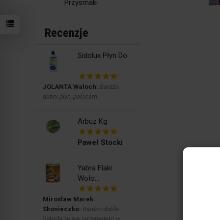
Przysmaki
Recenzje
Sidolux Płyn Do
...
JOLANTA Waloch:
Bardzo
dobry płyn, polecam
Arbuz Kg
Paweł Stocki
Yabra Flaki
Woło...
Miroslaw Marek
Skonieczko:
Bardzo dobfe.
Szkoda że nie otrzymałem w