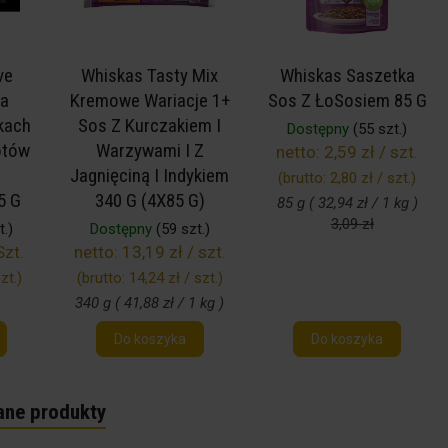
ve
Whiskas Tasty Mix
Whiskas Saszetka
a
Kremowe Wariacje 1+
Sos Z ŁoSosiem 85 G
kach
Sos Z Kurczakiem I
Dostępny
(55 szt.)
otów
Warzywami I Z
netto:
2,59 zł / szt.
Jagnięciną I Indykiem
(brutto:
2,80 zł / szt.
)
5 G
340 G (4X85 G)
85 g ( 32,94 zł / 1 kg )
3,09 zł
.)
Dostępny
(59 szt.)
Szt.
netto:
13,19 zł / szt.
zt.
)
(brutto:
14,24 zł / szt.
)
340 g ( 41,88 zł / 1 kg )
Do koszyka
Do koszyka
ane produkty