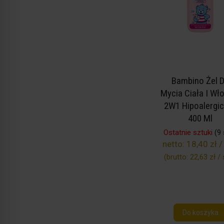
Bambino Żel 
Mycia Ciała I W
2W1 Hipoalergi
400 Ml
Ostatnie sztuki
(9 
netto:
18,40 zł /
(brutto:
22,63 zł / 
Do koszyka