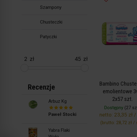
Szampony
Chusteczki
Patyczki
zł
zł
Bambino Chuste
Recenzje
emolientowe 
2x57 szt.
Arbuz Kg
Dostępny
(27 szt
Paweł Stocki
netto:
23,35 zł /
(brutto:
28,72 zł / 
Yabra Flaki
Woło...