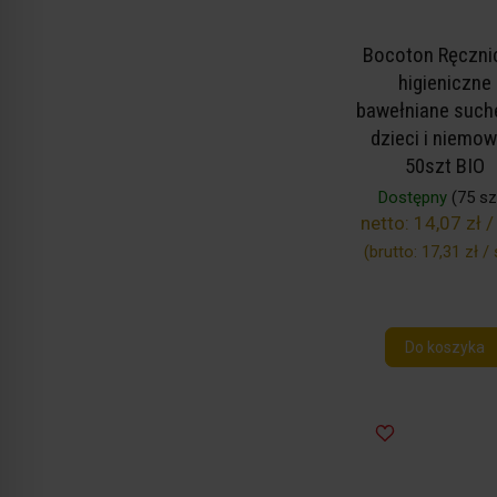
Bocoton Ręczni
higieniczne
bawełniane such
dzieci i niemow
50szt BIO
Dostępny
(75 szt
netto:
14,07 zł /
(brutto:
17,31 zł / 
Do koszyka