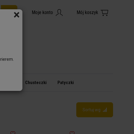
×
rierem.
ampony
Chusteczki
Patyczki
Sortuj wg