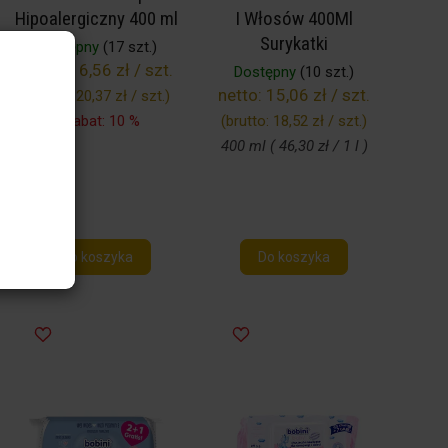
Hipoalergiczny 400 ml
I Włosów 400Ml
Surykatki
Dostępny
(17 szt.)
netto:
16,56 zł / szt.
Dostępny
(10 szt.)
netto:
15,06 zł / szt.
(brutto:
20,37 zł / szt.
)
Rabat: 10 %
(brutto:
18,52 zł / szt.
)
400 ml ( 46,30 zł / 1 l )
Do koszyka
Do koszyka