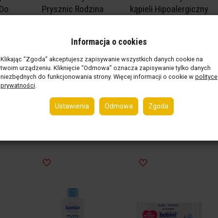
 Do
Prysznic Rodzina
kąpieli Hipoalergiczny
owym
Hiperdelikatny Morela
400 ml
i Do
400 Ml
Dostępny
(15 szt.)
Informacja o cookies
o
netto:
18,40 zł / szt.
Ostatnie sztuki
(9 szt.)
0 Ml
netto:
41,01 zł / szt.
(brutto:
22,63 zł / szt.
)
Klikając “Zgoda” akceptujesz zapisywanie wszystkich danych cookie na
twoim urządzeniu. Kliknięcie “Odmowa” oznacza zapisywanie tylko danych
(brutto:
50,44 zł / szt.
)
.)
niezbędnych do funkcjonowania strony. Więcej informacji o cookie w
polityce
 szt.
400 ml ( 126,10 zł / 1 l )
prywatności
.
szt.
)
Ustawienia
Odmowa
Zgoda
Do koszyka
Do koszyka