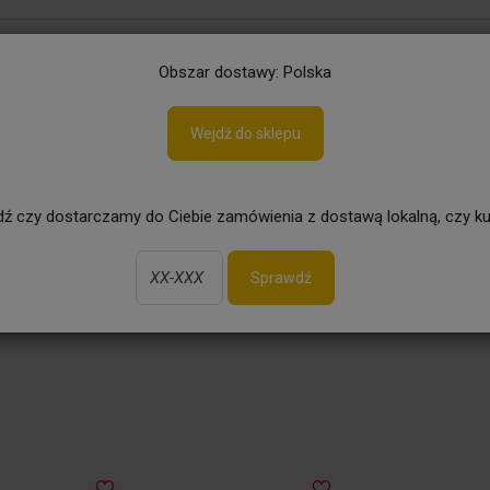
aj
Obszar dostawy: Polska
Wejdź do sklepu
Ogród
Grill
Piwo bezalkoholowe
ź czy dostarczamy do Ciebie zamówienia z dostawą lokalną, czy ku
Sprawdź
Mleczka, balsamy, kremy
Higiena jamy ustnej
Kąpiel
Sz