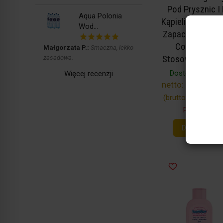
Pod Prysznic I
Aqua Polonia
Kąpieli O Owoc
Wod...
Zapachu Gruszk
Codzienneg
Małgorzata P.:
Smaczna, lekko
Stosowania 100
zasadowa.
Dostępny
(21 szt
Więcej recenzji
netto:
26,33 zł /
(brutto:
32,38 zł / 
Rabat: 10 %
Do koszyka