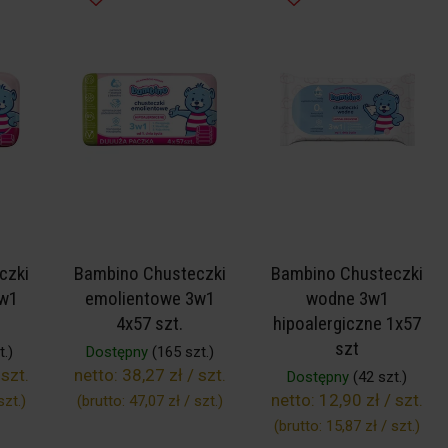
czki
Bambino Chusteczki
Bambino Chusteczki
3w1
emolientowe 3w1
wodne 3w1
4x57 szt.
hipoalergiczne 1x57
szt
.)
Dostępny
(165 szt.)
 szt.
netto:
38,27 zł / szt.
Dostępny
(42 szt.)
netto:
12,90 zł / szt.
szt.
)
(brutto:
47,07 zł / szt.
)
(brutto:
15,87 zł / szt.
)