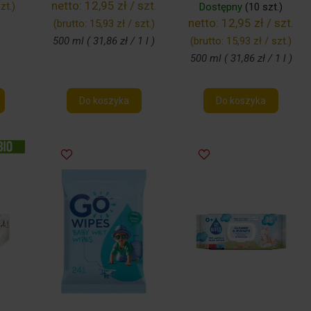
netto:
12,95 zł / szt.
zt.
)
Dostępny
(10 szt.)
netto:
12,95 zł / szt.
(brutto:
15,93 zł / szt.
)
500 ml ( 31,86 zł / 1 l )
(brutto:
15,93 zł / szt.
)
500 ml ( 31,86 zł / 1 l )
Do koszyka
Do koszyka