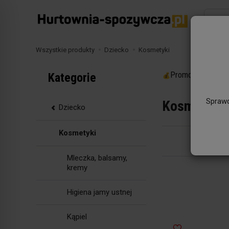
Wyszuk
Wszystkie produkty
Dziecko
Kosmetyki
Promocje
Kategorie
Sprawd
Kosmetyki
Dziecko
Kosmetyki
Mleczka, balsamy,
kremy
Higiena jamy ustnej
Kąpiel