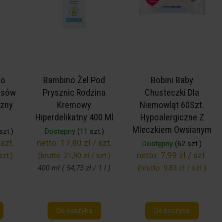
Do
Bambino Żel Pod
Bobini Baby
łosów
Prysznic Rodzina
Chusteczki Dla
czny
Kremowy
Niemowląt 60Szt.
Hiperdelikatny 400 Ml
Hypoalergiczne Z
Mleczkiem Owsianym
szt.)
Dostępny
(11 szt.)
 szt.
netto:
17,80 zł / szt.
Dostępny
(62 szt.)
netto:
7,99 zł / szt.
szt.
)
(brutto:
21,90 zł / szt.
)
400 ml ( 54,75 zł / 1 l )
(brutto:
9,83 zł / szt.
)
Do koszyka
Do koszyka