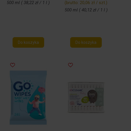
500 ml ( 38,22 zł / 1 l )
(brutto:
20,06 zł / szt.
)
500 ml ( 40,12 zł / 1 l )
Do koszyka
Do koszyka