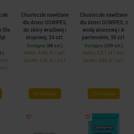
czki
Chusteczki nawilżane
Chusteczki nawilżane
dla dzieci GOWIPES,
dla dzieci GOWIPES, z
e Dla
do skóry wrażliwej i
wodą aloesową i d-
ląt
atopowej, 24 szt.
pantenolem, 50 szt.
Dostępny
(88 szt.)
Dostępny
(359 szt.)
netto:
4,40 zł / szt.
netto:
5,57 zł / szt.
.)
 szt.
(brutto:
5,41 zł / szt.
)
(brutto:
6,85 zł / szt.
)
szt.
)
Do koszyka
Do koszyka