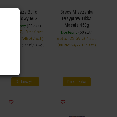
Biooaza Bulion
Brecs Mieszanka
Wołowy 66G
Przypraw Tikka
Masala 450g
Dostępny
(22 szt.)
netto:
7,10 zł / szt.
Dostępny
(50 szt.)
netto:
23,59 zł / szt.
(brutto:
7,46 zł / szt.
)
66 g ( 113,03 zł / 1 kg )
(brutto:
24,77 zł / szt.
)
Do koszyka
Do koszyka