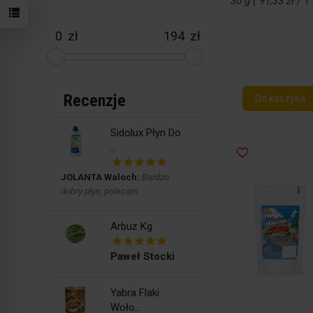
30 g ( 91,33 zł / 1 
zł
zł
Recenzje
Do koszyka
Sidolux Płyn Do
...
JOLANTA Waloch:
Bardzo
dobry płyn, polecam
Arbuz Kg
Paweł Stocki
Yabra Flaki
Woło...