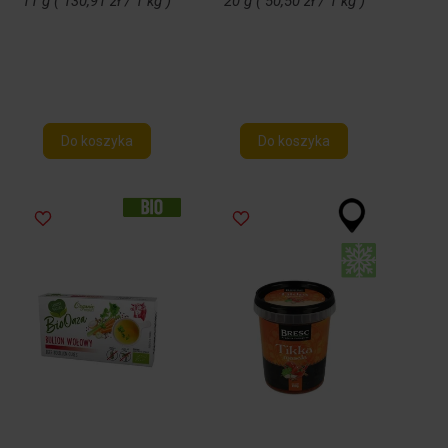
11 g ( 130,91 zł / 1 kg )
20 g ( 50,50 zł / 1 kg )
Do koszyka
Do koszyka