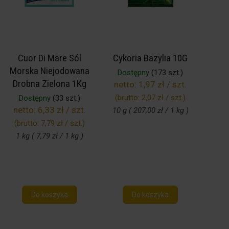
Cuor Di Mare Sól
Cykoria Bazylia 10G
Morska Niejodowana
Dostępny
(173 szt.)
Drobna Zielona 1Kg
netto:
1,97 zł / szt.
(brutto:
2,07 zł / szt.
)
Dostępny
(33 szt.)
netto:
6,33 zł / szt.
10 g ( 207,00 zł / 1 kg )
(brutto:
7,79 zł / szt.
)
1 kg ( 7,79 zł / 1 kg )
Do koszyka
Do koszyka