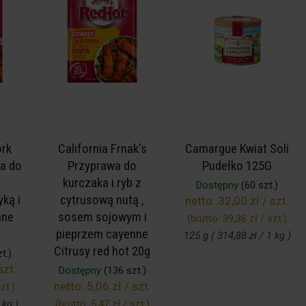
ork
California Frnak's
Camargue Kwiat Soli
a do
Przyprawa do
Pudełko 125G
kurczaka i ryb z
Dostępny
(60 szt.)
ką i
cytrusową nutą ,
netto:
32,00 zł / szt.
nne
sosem sojowym i
(brutto:
39,36 zł / szt.
)
pieprzem cayenne
125 g ( 314,88 zł / 1 kg )
Citrusy red hot 20g
t.)
szt.
Dostępny
(136 szt.)
netto:
5,06 zł / szt.
zt.
)
 kg )
(brutto:
5,47 zł / szt.
)