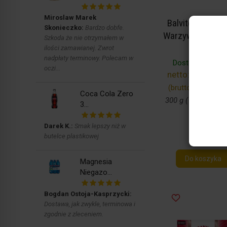
Miroslaw Marek
Balviten Przypr
Skonieczko:
Bardzo dobfe.
Warzywna Do Po
Szkoda że nie otrzymałem w
300G.
ilości zamawianej. Zwrot
nadpłaty terminowy. Polecam w
Dostępny
(27 szt
oczi...
netto:
9,21 zł / 
(brutto:
9,95 zł / s
Coca Cola Zero
300 g ( 33,17 zł / 1
3...
Darek K.:
Smak lepszy niż w
butelce plastikowej
Do koszyka
Magnesia
Niegazo...
Bogdan Ostoja-Kasprzycki:
Dostawa, jak zwykle, terminowa i
zgodnie z zleceniem.