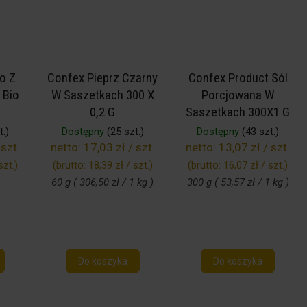
o Z
Confex Pieprz Czarny
Confex Product Sól
 Bio
W Saszetkach 300 X
Porcjowana W
0,2 G
Saszetkach 300X1 G
.)
Dostępny
(25 szt.)
Dostępny
(43 szt.)
 szt.
netto:
17,03 zł / szt.
netto:
13,07 zł / szt.
szt.
)
(brutto:
18,39 zł / szt.
)
(brutto:
16,07 zł / szt.
)
60 g ( 306,50 zł / 1 kg )
300 g ( 53,57 zł / 1 kg )
Do koszyka
Do koszyka