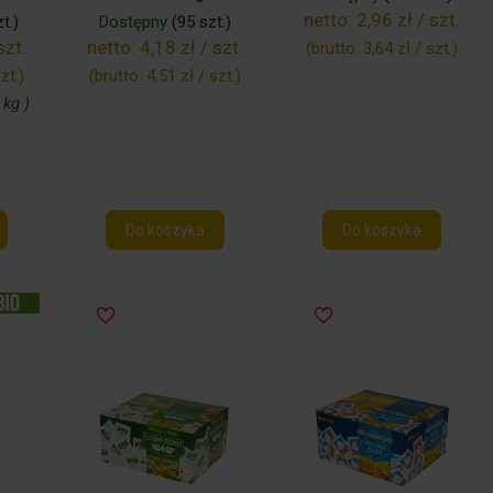
netto:
2,96 zł / szt.
t.)
Dostępny
(95 szt.)
szt.
netto:
4,18 zł / szt.
(brutto:
3,64 zł / szt.
)
zt.
)
(brutto:
4,51 zł / szt.
)
 kg )
Do koszyka
Do koszyka