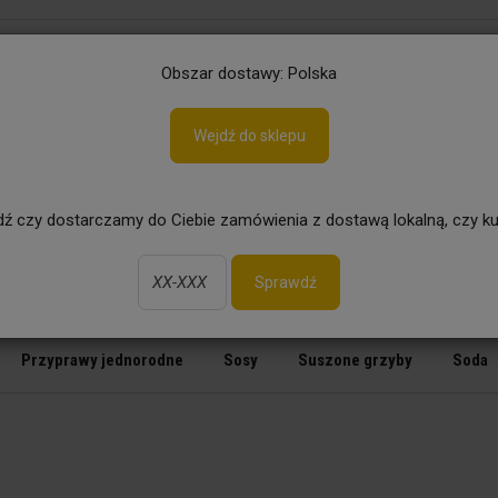
aj
Obszar dostawy: Polska
Wejdź do sklepu
Ogród
Grill
Piwo bezalkoholowe
ź czy dostarczamy do Ciebie zamówienia z dostawą lokalną, czy ku
Sprawdź
sły na..
Kostki rosołowe, buliony, warzywko
Kwasek Cytryn
Przyprawy jednorodne
Sosy
Suszone grzyby
Soda