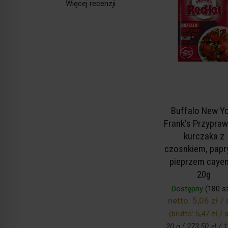
Więcej recenzji
Buffalo New Y
Frank's Przypraw
kurczaka z
czosnkiem, papry
pieprzem caye
20g
Dostępny
(180 sz
netto:
5,06 zł / 
(brutto:
5,47 zł / s
20 g ( 273,50 zł / 1