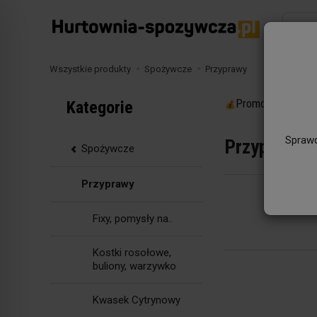
Wyszuk
Wszystkie produkty
Spożywcze
Przyprawy
Promocje
Kategorie
Sprawd
Przyprawy
Spożywcze
Przyprawy
Fixy, pomy
Fixy, pomysły na..
Kostki rosołowe,
buliony, warzywko
Kwasek Cytrynowy