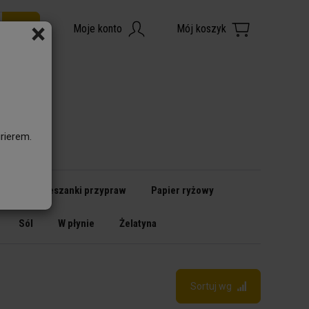
×
rierem.
owy
Mieszanki przypraw
Papier ryżowy
Sól
W płynie
Żelatyna
Sortuj wg