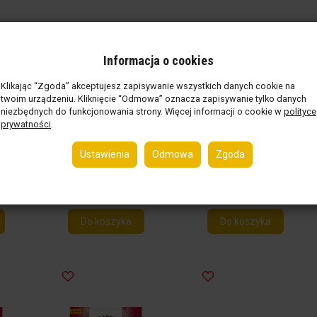
awa
Biooaza Bulion Kostki
Biooaza Bulion
traw
Drobiowe Bez
Warzywny Z
Informacja o cookies
Dodatku Cukrów
Minimalną
Bezglutenowe Bio (6
Zawartością Soli 60G
Klikając “Zgoda” akceptujesz zapisywanie wszystkich danych cookie na
.)
twoim urządzeniu. Kliknięcie “Odmowa” oznacza zapisywanie tylko danych
X 11 G)
szt.
Dostępny
(57 szt.)
niezbędnych do funkcjonowania strony. Więcej informacji o cookie w
polityce
netto:
6,46 zł / szt.
zt.
)
Dostępny
(51 szt.)
prywatności
.
netto:
6,46 zł / szt.
 kg )
(brutto:
6,78 zł / szt.
)
Ustawienia
Odmowa
Zgoda
(brutto:
6,78 zł / szt.
)
60 g ( 113,00 zł / 1 kg )
Do koszyka
Do koszyka