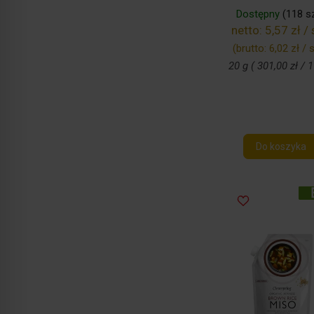
Dostępny
(118 sz
netto:
5,57 zł / 
(brutto:
6,02 zł / s
20 g ( 301,00 zł / 1
Do koszyka