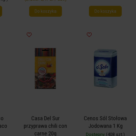
Do koszyka
Do koszyka
co
Casa Del Sur
Cenos Sól Stołowa
aco
przyprawa chili con
Jodowana 1 Kg
carne 20g
Dostępny
(408 szt.)