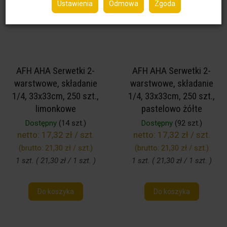
Ustawienia
Odmowa
Zgoda
AFH AHA Serwetki 2-
AFH AHA Serwetki 2-
warstwowe, składanie
warstwowe, składanie
1/4, 33x33cm, 250 szt.,
1/4, 33x33cm, 250 szt.,
limonkowe
pastelowo żółte
Dostępny
(14 szt.)
Dostępny
(92 szt.)
netto:
17,32 zł / szt.
netto:
17,32 zł / szt.
(brutto:
21,30 zł / szt.
)
(brutto:
21,30 zł / szt.
)
1 szt. ( 21,30 zł / 1 szt. )
1 szt. ( 21,30 zł / 1 szt. )
Do koszyka
Do koszyka