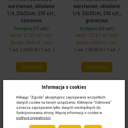
warstwowe, składanie
warstwowe, składanie
1/4, 33x33cm, 250 szt.,
1/4, 33x33cm, 250 szt.,
czerwone
granatowe
Dostępny
(17 szt.)
Dostępny
(22 szt.)
netto:
27,67 zł / szt.
netto:
27,67 zł / szt.
(brutto:
34,03 zł / szt.
)
(brutto:
34,03 zł / szt.
)
1 szt. ( 34,03 zł / 1 szt. )
1 szt. ( 34,03 zł / 1 szt. )
Do koszyka
Do koszyka
Informacja o cookies
Klikając “Zgoda” akceptujesz zapisywanie wszystkich
danych cookie na twoim urządzeniu. Kliknięcie “Odmowa”
oznacza zapisywanie tylko danych niezbędnych do
funkcjonowania strony. Więcej informacji o cookie w
polityce prywatności
.