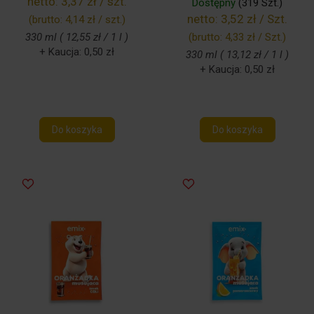
netto:
3,37 zł / szt.
Dostępny
(319 Szt.)
netto:
3,52 zł / Szt.
(brutto:
4,14 zł / szt.
)
330 ml ( 12,55 zł / 1 l )
(brutto:
4,33 zł / Szt.
)
+ Kaucja: 0,50 zł
330 ml ( 13,12 zł / 1 l )
+ Kaucja: 0,50 zł
Do koszyka
Do koszyka