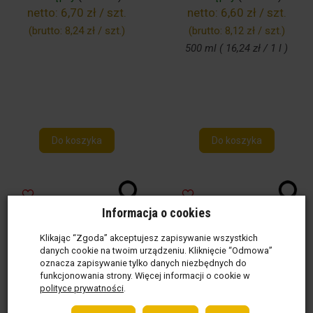
netto:
6,70 zł / szt.
netto:
6,60 zł / szt.
(brutto:
8,24 zł / szt.
)
(brutto:
8,12 zł / szt.
)
500 ml ( 16,24 zł / 1 l )
Do koszyka
Do koszyka
Informacja o cookies
Klikając “Zgoda” akceptujesz zapisywanie wszystkich
danych cookie na twoim urządzeniu. Kliknięcie “Odmowa”
oznacza zapisywanie tylko danych niezbędnych do
funkcjonowania strony. Więcej informacji o cookie w
polityce prywatności
.