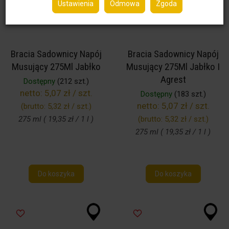
Ustawienia
Odmowa
Zgoda
Bracia Sadownicy Napój
Bracia Sadownicy Napój
Musujący 275Ml Jabłko
Musujący 275Ml Jabłko I
Agrest
Dostępny
(212 szt.)
netto:
5,07 zł / szt.
Dostępny
(183 szt.)
netto:
5,07 zł / szt.
(brutto:
5,32 zł / szt.
)
275 ml ( 19,35 zł / 1 l )
(brutto:
5,32 zł / szt.
)
275 ml ( 19,35 zł / 1 l )
Do koszyka
Do koszyka